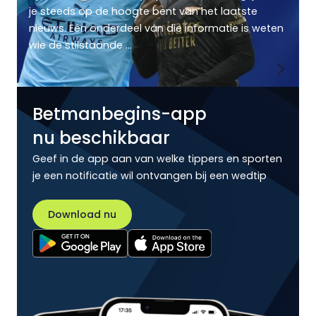
je steeds op de hoogte bent van het laatste
nieuws. Eén onderdeel van die informatie is weten
wie de stilstaande ...
Betmanbegins-app
nu beschikbaar
Geef in de app aan van welke tippers en sporten
je een notificatie wil ontvangen bij een wedtip
Download nu