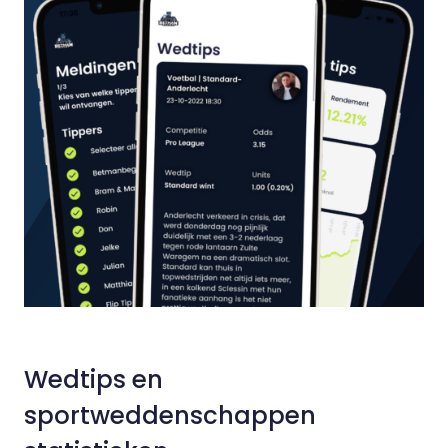
Wedtips en
sportweddenschappen