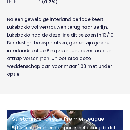
Units
1 (0.2%)
Na een geweldige interland periode keert
Lukebakio vol vertrouwen terug naar Berlijn.
Lukebakio haalde deze line dit seizoen in 13/19
Bundesliga basisplaatsen, gezien zijn goede
interlands zal de Belg zeker gedreven aan de
aftrap verschijnen. Unibet bied deze
weddenschap aan voor maar 1.83 met under
optie.
Stilstaande fases - Premier League
Bij het leren wedden op sport is het belangrijk dat