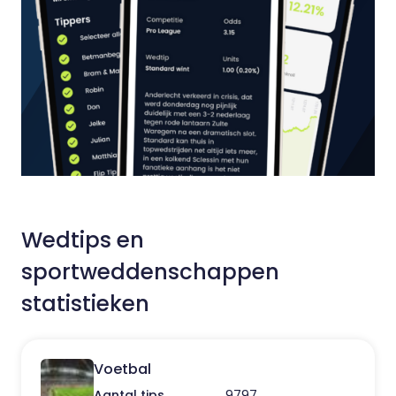
Wedtips en
sportweddenschappen
statistieken
Voetbal
Aantal tips
9797