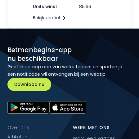
Units winst
85.66
Bekijk profiel
Betmanbegins-app
nu beschikbaar
Geef in de app aan van welke tippers en sporten je
een notificatie wil ontvangen bij een wedtip
Download nu
Over ons
WERK MET ONS
Artikelen
Word een Partner