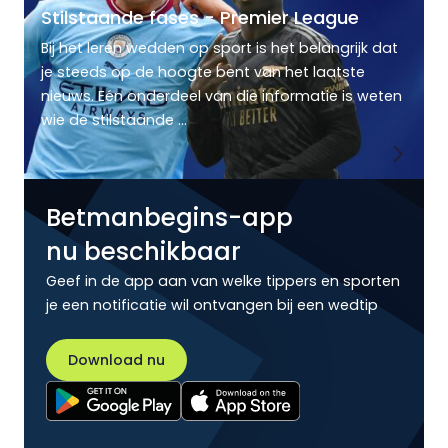
Stilstaande fases - Premier League
Bij het leren wedden op sport is het belangrijk dat
je steeds op de hoogte bent van het laatste
nieuws. Eén onderdeel van die informatie is weten
wie de stilstaande ...
Betmanbegins-app
nu beschikbaar
Geef in de app aan van welke tippers en sporten
je een notificatie wil ontvangen bij een wedtip
Download nu