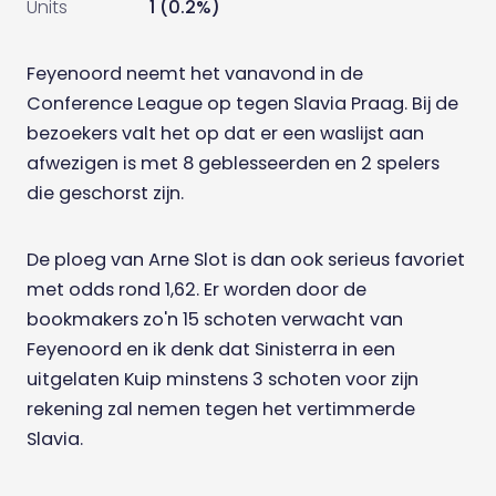
Units
1 (0.2%)
Feyenoord neemt het vanavond in de
Conference League op tegen Slavia Praag. Bij de
bezoekers valt het op dat er een waslijst aan
afwezigen is met 8 geblesseerden en 2 spelers
die geschorst zijn.
De ploeg van Arne Slot is dan ook serieus favoriet
met odds rond 1,62. Er worden door de
bookmakers zo'n 15 schoten verwacht van
Feyenoord en ik denk dat Sinisterra in een
uitgelaten Kuip minstens 3 schoten voor zijn
rekening zal nemen tegen het vertimmerde
Slavia.