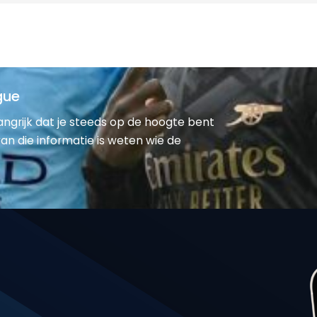
gue
langrijk dat je steeds op de hoogte bent
an die informatie is weten wie de