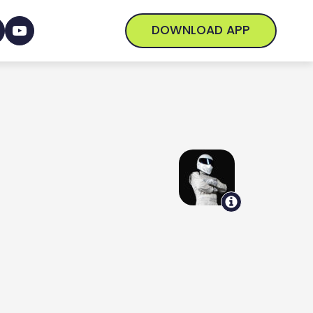
DOWNLOAD APP