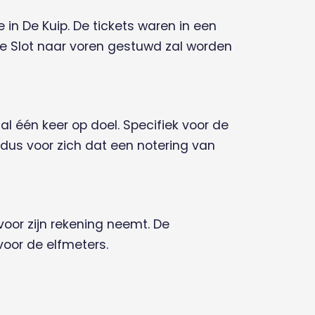
in De Kuip. De tickets waren in een
rne Slot naar voren gestuwd zal worden
l één keer op doel. Specifiek voor de
 dus voor zich dat een notering van
voor zijn rekening neemt. De
oor de elfmeters.