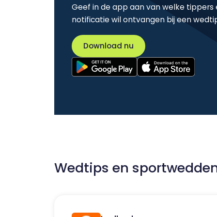
Geef in de app aan van welke tippers 
notificatie wil ontvangen bij een wedti
Download nu
Wedtips en sportwedden