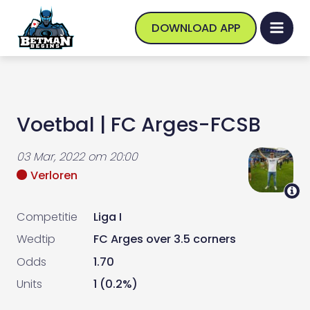
DOWNLOAD APP
Voetbal
|
FC Arges-FCSB
03 Mar, 2022
om
20:00
Verloren
Competitie
Liga I
Wedtip
FC Arges over 3.5 corners
Odds
1.70
Units
1 (0.2%)