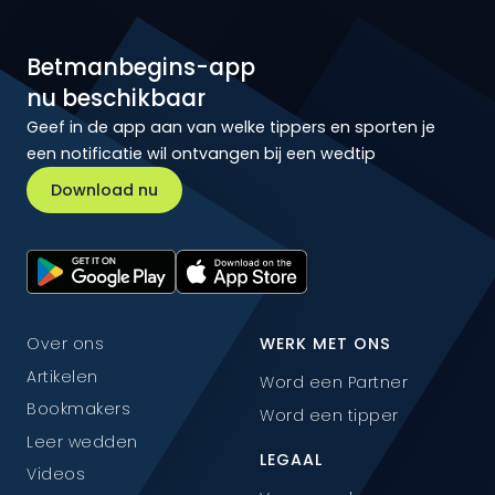
Betmanbegins-app
nu beschikbaar
Geef in de app aan van welke tippers en sporten je
een notificatie wil ontvangen bij een wedtip
Download nu
Over ons
WERK MET ONS
Artikelen
Word een Partner
Bookmakers
Word een tipper
Leer wedden
LEGAAL
Videos