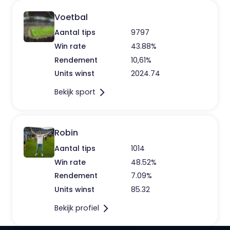
Voetbal
Aantal tips
9797
Win rate
43.88%
Rendement
10,61%
Units winst
2024.74
Bekijk sport
Robin
Aantal tips
1014
Win rate
48.52%
Rendement
7.09%
Units winst
85.32
Bekijk profiel