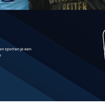
en sporten je een
p