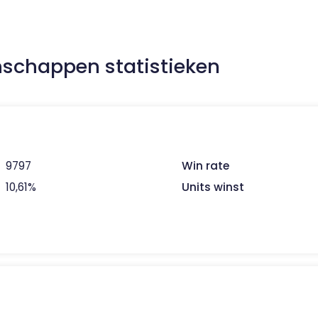
schappen statistieken
9797
Win rate
10,61%
Units winst