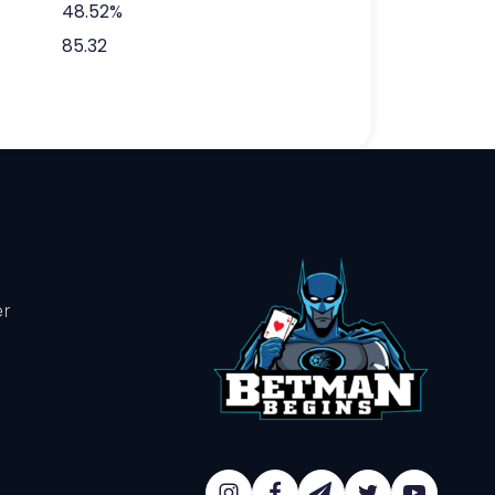
48.52%
85.32
er