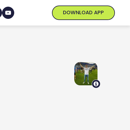
DOWNLOAD APP