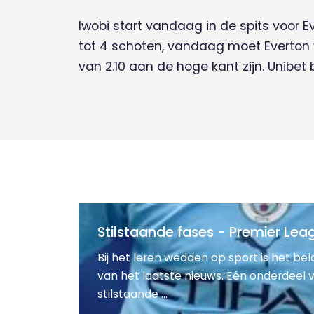
Iwobi start vandaag in de spits voor 
tot 4 schoten, vandaag moet Everton 
van 2.10 aan de hoge kant zijn. Unibe
Stilstaande fases - Premier Lea
Bij het leren wedden op sport is het be
van het laatste nieuws. Eén onderdeel v
stilstaande ...