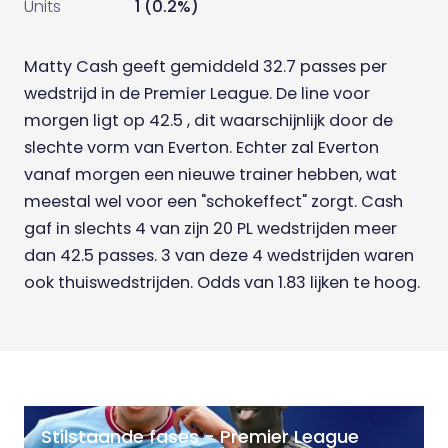
Units
1 (0.2%)
Matty Cash geeft gemiddeld 32.7 passes per
wedstrijd in de Premier League. De line voor
morgen ligt op 42.5 , dit waarschijnlijk door de
slechte vorm van Everton. Echter zal Everton
vanaf morgen een nieuwe trainer hebben, wat
meestal wel voor een "schokeffect" zorgt. Cash
gaf in slechts 4 van zijn 20 PL wedstrijden meer
dan 42.5 passes. 3 van deze 4 wedstrijden waren
ook thuiswedstrijden. Odds van 1.83 lijken te hoog.
Stilstaande fases - Premier League