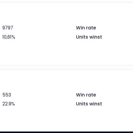
9797
Win rate
10,61%
Units winst
553
Win rate
22.9%
Units winst