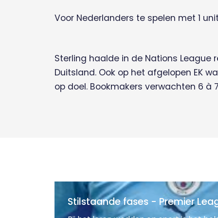
Voor Nederlanders te spelen met 1 unit 
Sterling haalde in de Nations League re
Duitsland. Ook op het afgelopen EK wa
op doel. Bookmakers verwachten 6 à 7 s
Stilstaande fases - Premier Lea