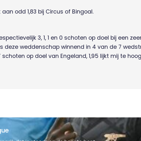
aan odd 1,83 bij Circus of Bingoal.
spectievelijk 3, 1, 1 en 0 schoten op doel bij een ze
s deze weddenschap winnend in 4 van de 7 wedstrijd
choten op doel van Engeland, 1,95 lijkt mij te hoog
gue