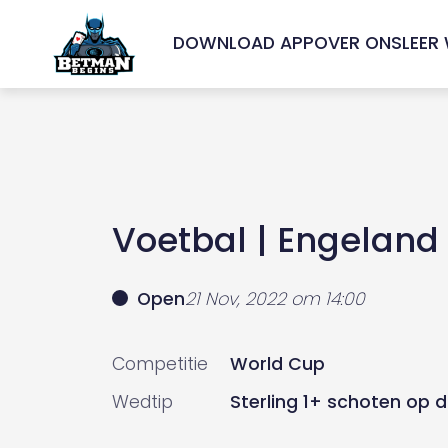
DOWNLOAD APP
OVER ONS
LEER
Voetbal
|
Engeland 
Open
21 Nov, 2022
om
14:00
Competitie
World Cup
Wedtip
Sterling 1+ schoten op d