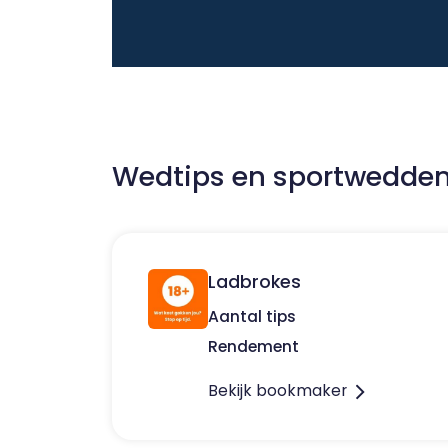
Wedtips en sportwedden
Ladbrokes
Aantal tips
Rendement
Bekijk bookmaker