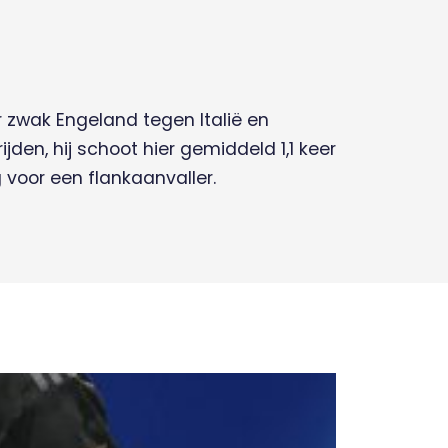
er zwak Engeland tegen Italië en
en, hij schoot hier gemiddeld 1,1 keer
 voor een flankaanvaller.