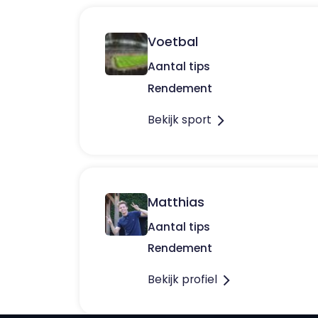
Voetbal
Aantal tips
Rendement
Bekijk sport
Matthias
Aantal tips
Rendement
Bekijk profiel