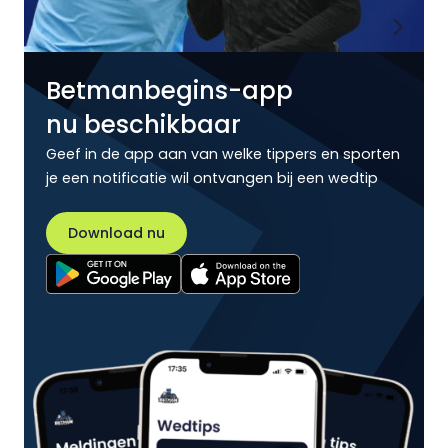
Betmanbegins-app
nu beschikbaar
Geef in de app aan van welke tippers en sporten
je een notificatie wil ontvangen bij een wedtip
Download nu