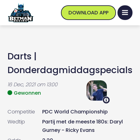
DOWNLOAD APP
Darts
|
Donderdagmiddagspecials
16 Dec, 2021
om
13:00
Gewonnen
Competitie
PDC World Championship
Wedtip
Partij met de meeste 180s: Daryl
Gurney - Ricky Evans