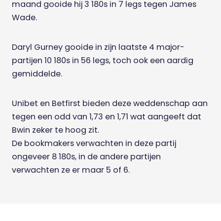
maand gooide hij 3 180s in 7 legs tegen James
Wade.
Daryl Gurney gooide in zijn laatste 4 major-
partijen 10 180s in 56 legs, toch ook een aardig
gemiddelde.
Unibet en Betfirst bieden deze weddenschap aan
tegen een odd van 1,73 en 1,71 wat aangeeft dat
Bwin zeker te hoog zit.
De bookmakers verwachten in deze partij
ongeveer 8 180s, in de andere partijen
verwachten ze er maar 5 of 6.