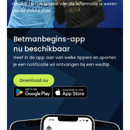
nieuws. Eén onderdeel van die informatie is weten
wie de stilstaande ...
Betmanbegins-app
nu beschikbaar
Geef in de app aan van welke tippers en sporten
je een notificatie wil ontvangen bij een wedtip
Download nu