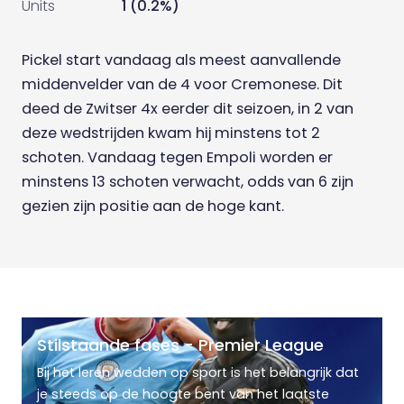
Units
1 (0.2%)
Pickel start vandaag als meest aanvallende
middenvelder van de 4 voor Cremonese. Dit
deed de Zwitser 4x eerder dit seizoen, in 2 van
deze wedstrijden kwam hij minstens tot 2
schoten. Vandaag tegen Empoli worden er
minstens 13 schoten verwacht, odds van 6 zijn
gezien zijn positie aan de hoge kant.
Stilstaande fases - Premier League
Bij het leren wedden op sport is het belangrijk dat
je steeds op de hoogte bent van het laatste