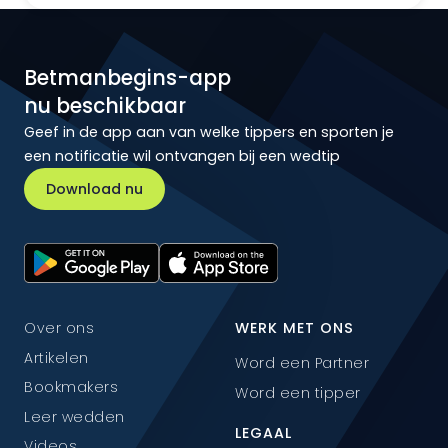
Betmanbegins-app
nu beschikbaar
Geef in de app aan van welke tippers en sporten je
een notificatie wil ontvangen bij een wedtip
Download nu
Over ons
WERK MET ONS
Artikelen
Word een Partner
Bookmakers
Word een tipper
Leer wedden
LEGAAL
Videos