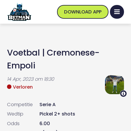
DOWNLOAD APP
Voetbal
|
Cremonese-
Empoli
14 Apr, 2023
om
18:30
Verloren
Competitie
Serie A
Wedtip
Pickel 2+ shots
Odds
6.00