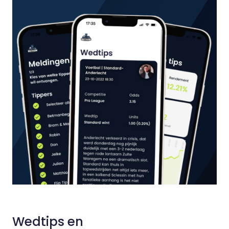
Wedtips en