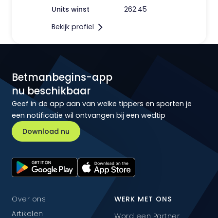
Units winst
262.45
Bekijk profiel
Betmanbegins-app
nu beschikbaar
Geef in de app aan van welke tippers en sporten je
een notificatie wil ontvangen bij een wedtip
Download nu
Over ons
WERK MET ONS
Artikelen
Word een Partner