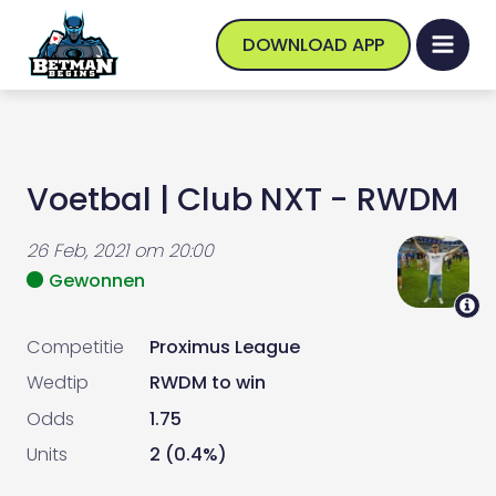
DOWNLOAD APP
Voetbal
|
Club NXT - RWDM
26 Feb, 2021
om
20:00
Gewonnen
Competitie
Proximus League
Wedtip
RWDM to win
Odds
1.75
Units
2 (0.4%)