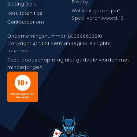
Privacy
Betting Bible
Wat kost gokken jou?
Resultaten tips
Speel verantwoord. 18+
Contacteer ons
Ondernemingsnummer: BE0696633610
Copyright @ 2021 BetmanBegins. All rights
reserved.
Deze boodschap mag niet gedeeld worden met
minderjarigen.