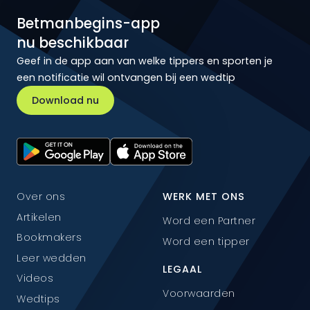
Betmanbegins-app
nu beschikbaar
Geef in de app aan van welke tippers en sporten je
een notificatie wil ontvangen bij een wedtip
Download nu
Over ons
WERK MET ONS
Artikelen
Word een Partner
Bookmakers
Word een tipper
Leer wedden
LEGAAL
Videos
Voorwaarden
Wedtips