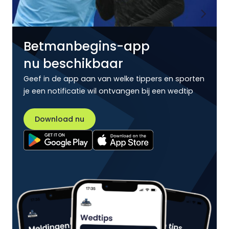
Betmanbegins-app
nu beschikbaar
Geef in de app aan van welke tippers en sporten
je een notificatie wil ontvangen bij een wedtip
Download nu