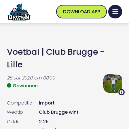
DOWNLOAD APP
Voetbal
|
Club Brugge -
Lille
25 Jul, 2020
om
00:00
Gewonnen
Competitie
Import
Wedtip
Club Brugge wint
Odds
2.25