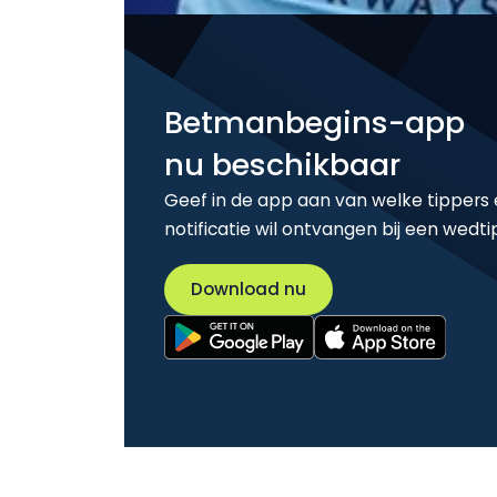
Betmanbegins-app
nu beschikbaar
Geef in de app aan van welke tippers 
notificatie wil ontvangen bij een wedti
Download nu