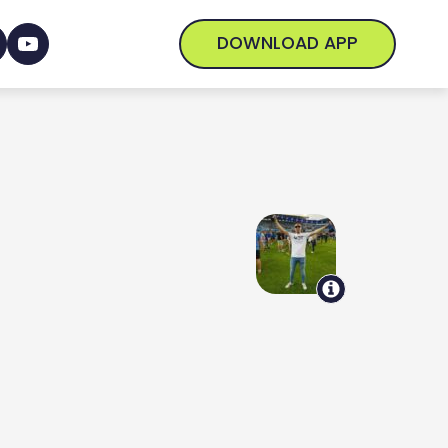
DOWNLOAD APP