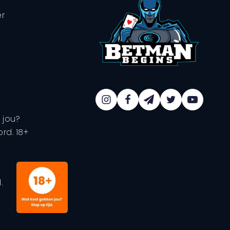
er
 jou?
rd. 18+
.