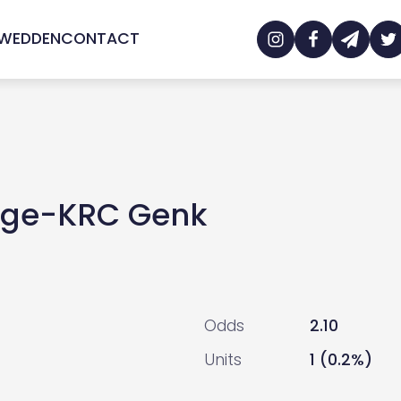
 WEDDEN
CONTACT
gge-KRC Genk
Odds
2.10
Units
1 (0.2%)