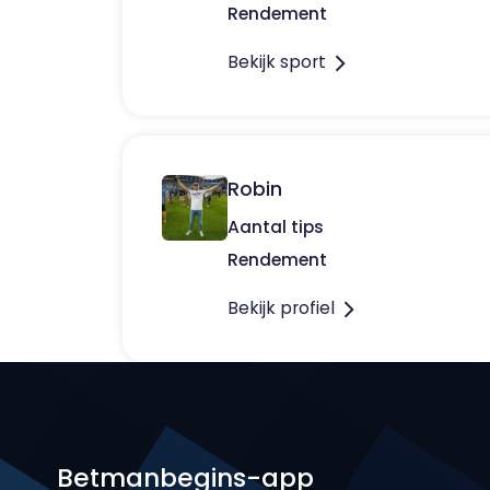
Rendement
Bekijk sport
Robin
Aantal tips
Rendement
Bekijk profiel
Betmanbegins-app