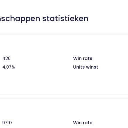
schappen statistieken
426
Win rate
4,07%
Units winst
9797
Win rate