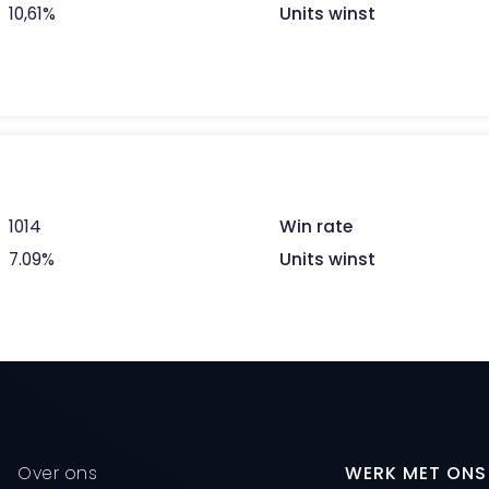
10,61%
Units winst
1014
Win rate
7.09%
Units winst
Over ons
WERK MET ONS