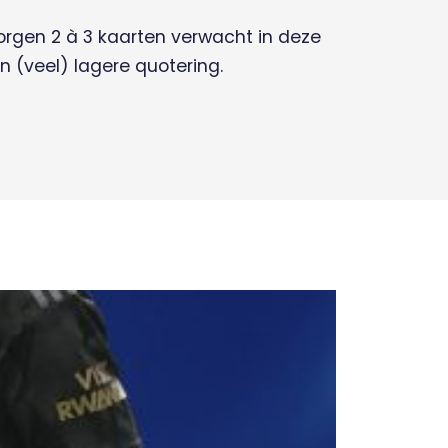
morgen 2 à 3 kaarten verwacht in deze
n (veel) lagere quotering.