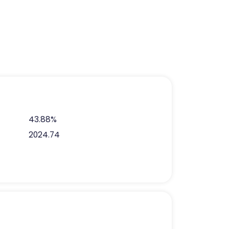
43.88%
2024.74