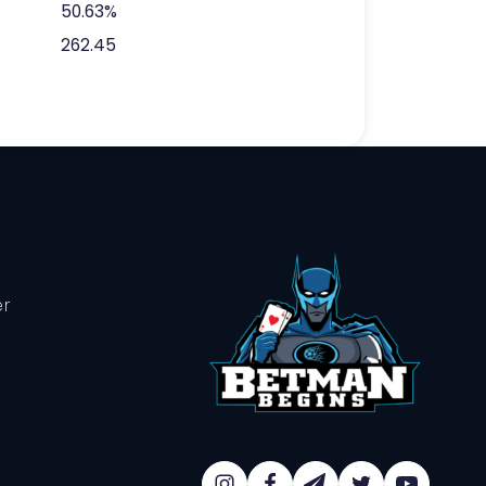
50.63%
262.45
er