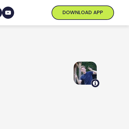
DOWNLOAD APP