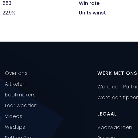
553
Win rate
22.9%
Units winst
Over ons
WERK MET ONS
Artikelen
Word een Partn
Bookmakers
Word een tipper
Leer wedden
LEGAAL
Videos
Wedtips
Voorwaarden
Betting Bible