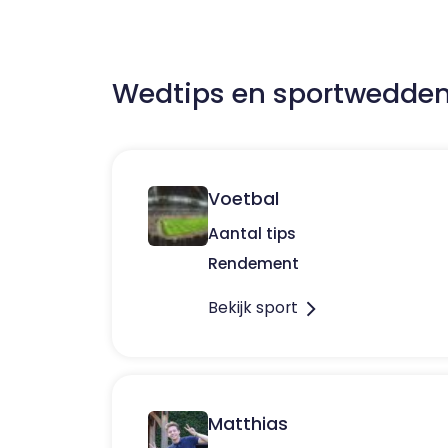
Wedtips en sportwedden
Voetbal
Aantal tips
Rendement
Bekijk sport
Matthias