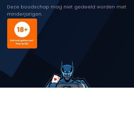
Deze boodschap mag niet gedeeld worden met
minderjarigen.