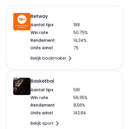
Betway
Aantal tips
199
Win rate
50.75%
Rendement
14,34%
Units winst
75
Bekijk bookmaker
Basketbal
Aantal tips
591
Win rate
56.35%
Rendement
8,56%
Units winst
142.84
Bekijk sport