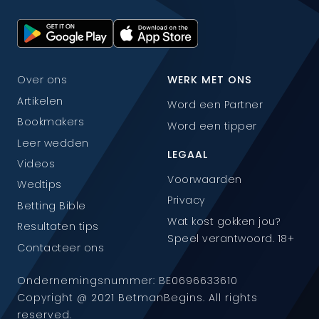
Over ons
WERK MET ONS
Artikelen
Word een Partner
Bookmakers
Word een tipper
Leer wedden
LEGAAL
Videos
Voorwaarden
Wedtips
Privacy
Betting Bible
Wat kost gokken jou?
Resultaten tips
Speel verantwoord. 18+
Contacteer ons
Ondernemingsnummer: BE0696633610
Copyright @ 2021 BetmanBegins. All rights
reserved.