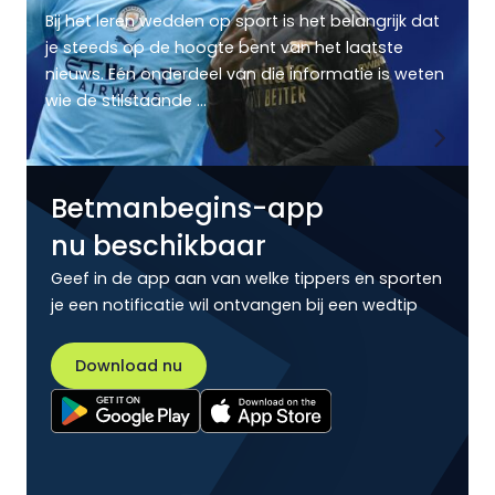
Bij het leren wedden op sport is het belangrijk dat
je steeds op de hoogte bent van het laatste
nieuws. Eén onderdeel van die informatie is weten
wie de stilstaande ...
Betmanbegins-app
nu beschikbaar
Geef in de app aan van welke tippers en sporten
je een notificatie wil ontvangen bij een wedtip
Download nu