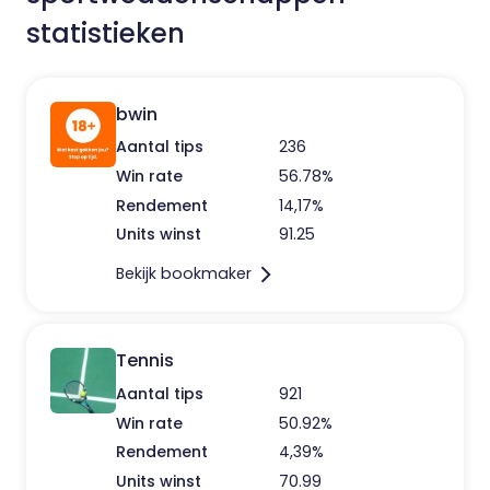
statistieken
bwin
Aantal tips
236
Win rate
56.78%
Rendement
14,17%
Units winst
91.25
Bekijk bookmaker
Tennis
Aantal tips
921
Win rate
50.92%
Rendement
4,39%
Units winst
70.99