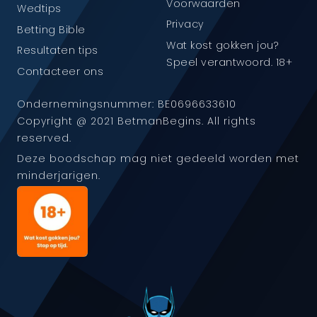
Voorwaarden
Wedtips
Privacy
Betting Bible
Wat kost gokken jou?
Resultaten tips
Speel verantwoord. 18+
Contacteer ons
Ondernemingsnummer: BE0696633610
Copyright @ 2021 BetmanBegins. All rights
reserved.
Deze boodschap mag niet gedeeld worden met
minderjarigen.