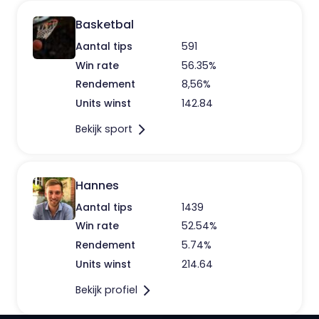
Basketbal
Aantal tips
591
Win rate
56.35%
Rendement
8,56%
Units winst
142.84
Bekijk sport
Hannes
Aantal tips
1439
Win rate
52.54%
Rendement
5.74%
Units winst
214.64
Bekijk profiel