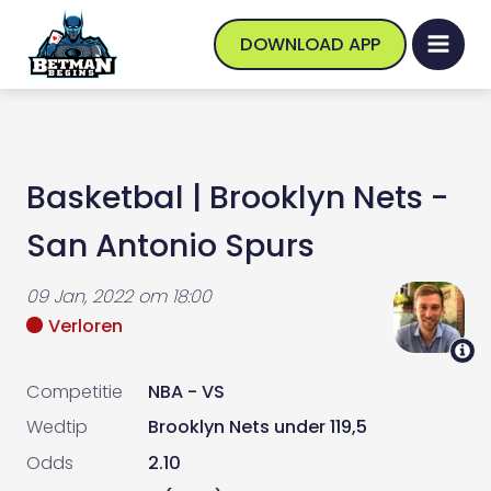
DOWNLOAD APP
Basketbal
|
Brooklyn Nets -
San Antonio Spurs
09 Jan, 2022
om
18:00
Verloren
Competitie
NBA - VS
Wedtip
Brooklyn Nets under 119,5
Odds
2.10