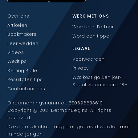
Over ons
WERK MET ONS
Artikelen
Word een Partner
Bookmakers
Word een tipper
Leer wedden
LEGAAL
Videos
Voorwaarden
Wedtips
Privacy
Betting Bible
Wat kost gokken jou?
Resultaten tips
Speel verantwoord. 18+
Contacteer ons
Ondernemingsnummer: BE0696633610
Copyright @ 2021 BetmanBegins. All rights
reserved.
Deze boodschap mag niet gedeeld worden met
minderjarigen.