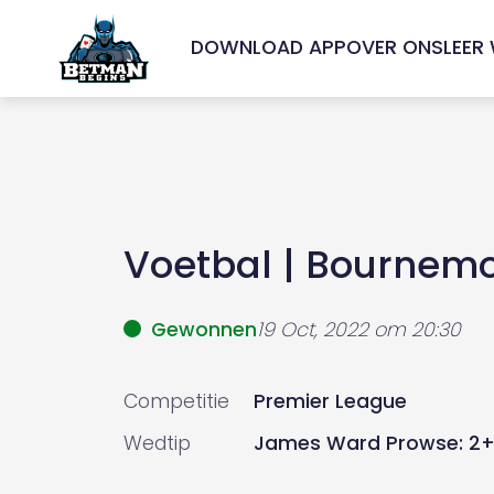
DOWNLOAD APP
OVER ONS
LEER
Voetbal
|
Bournemo
Gewonnen
19 Oct, 2022
om
20:30
Competitie
Premier League
Wedtip
James Ward Prowse: 2+