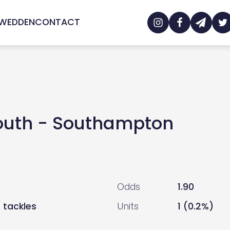
 WEDDEN
CONTACT
uth - Southampton
Odds
1.90
 tackles
Units
1 (0.2%)