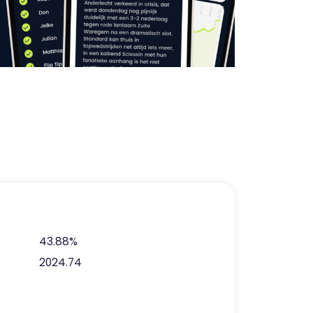
43.88%
2024.74