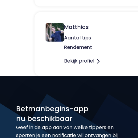
Matthias
Aantal tips
Rendement
Bekijk profiel
Betmanbegins-app
nu beschikbaar
Geef in de app aan van welke tippers en
sporten je een notificatie wil ontvangen bij