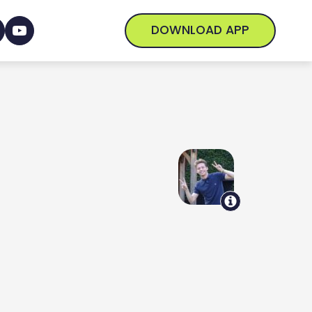
DOWNLOAD APP