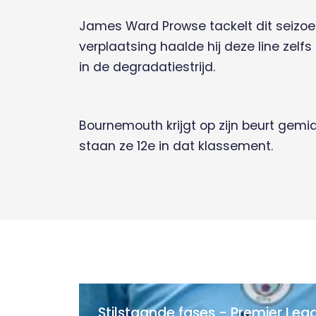
James Ward Prowse tackelt dit seizoen g
verplaatsing haalde hij deze line zel
in de degradatiestrijd.
Bournemouth krijgt op zijn beurt gemid
staan ze 12e in dat klassement.
Stilstaande fases - Premier Lea