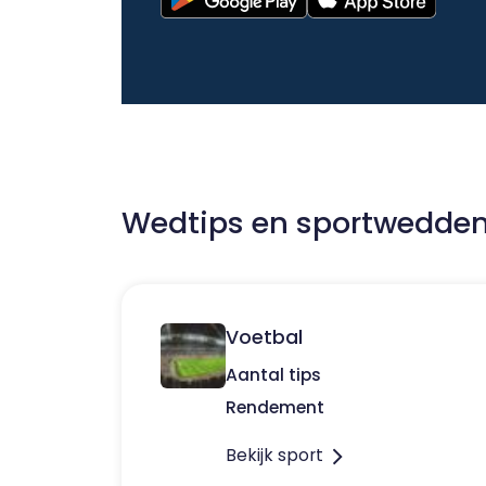
Wedtips en sportwedden
Voetbal
Aantal tips
Rendement
Bekijk sport