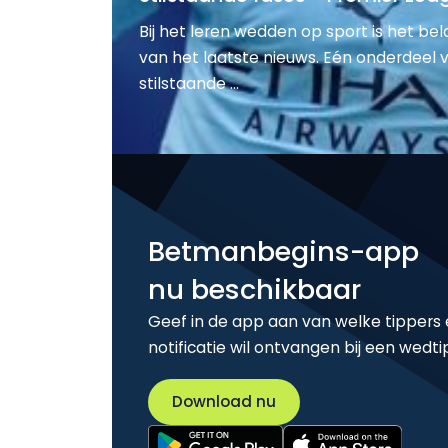
Bij het leren wedden op sport is het be
van het laatste nieuws. Eén onderdeel v
stilstaande ...
Betmanbegins-app
nu beschikbaar
Geef in de app aan van welke tippers 
notificatie wil ontvangen bij een wedti
Download nu