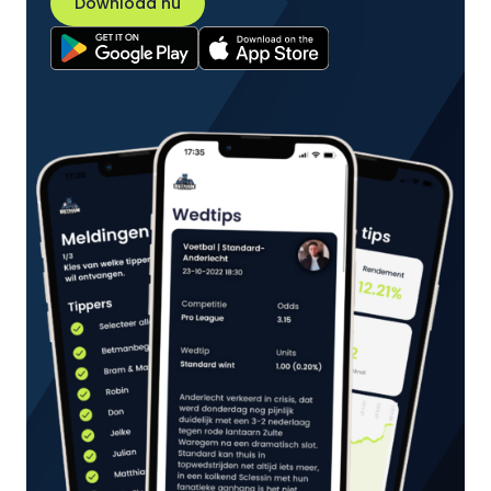
Download nu