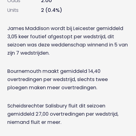
Odds
2.00
Units
2 (0.4%)
James Maddison wordt bij Leicester gemiddeld
3,05 keer foutief afgestopt per wedstrijd, dit
seizoen was deze weddenschap winnend in 5 van
zijn 7 wedstrijden.
Bournemouth maakt gemiddeld 14,40
overtredingen per wedstrijd, slechts twee
ploegen maken meer overtredingen.
Scheidsrechter Salisbury fluit dit seizoen
gemiddeld 27,00 overtredingen per wedstrijd,
niemand fluit er meer.