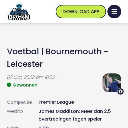
DOWNLOAD APP
Voetbal
|
Bournemouth -
Leicester
07 Oct, 2022
om
16:00
Gewonnen
Competitie
Premier League
Wedtip
James Maddison: Meer dan 2,5
overtredingen tegen speler