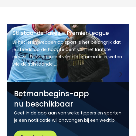
Stilstaande fases - Premier League
Bij het leren wedden op sport is het belangrijk dat
je steeds op de hoogte bent van het laatste
nieuws. Eén onderdeel van die informatie is weten
wie de stilstaande ...
Betmanbegins-app
nu beschikbaar
Geef in de app aan van welke tippers en sporten
je een notificatie wil ontvangen bij een wedtip