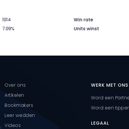
1014
Win rate
7.09%
Units winst
Over ons
WERK MET ONS
Artikelen
Word een Partn
Bookmakers
Word een tipper
Leer wedden
LEGAAL
Videos