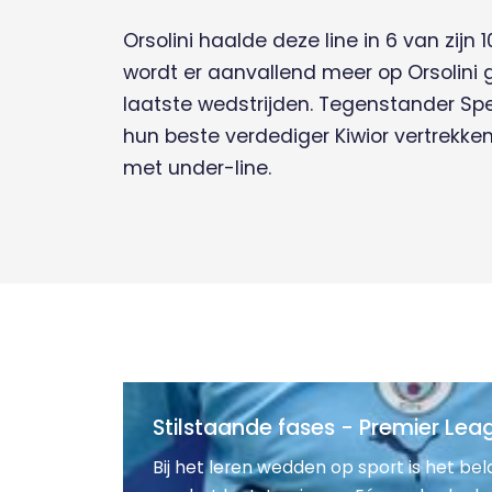
Orsolini haalde deze line in 6 van zij
wordt er aanvallend meer op Orsolini g
laatste wedstrijden. Tegenstander Spe
hun beste verdediger Kiwior vertrekke
met under-line.
Stilstaande fases - Premier Lea
Bij het leren wedden op sport is het be