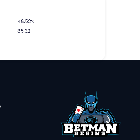
48.52%
85.32
er