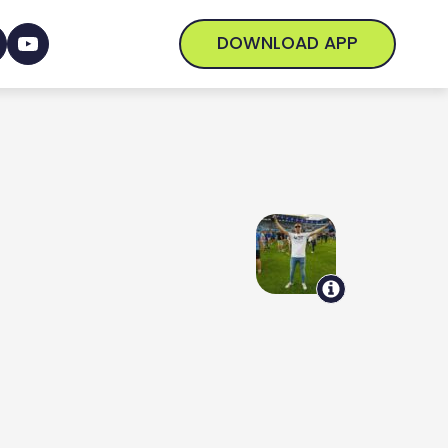
DOWNLOAD APP