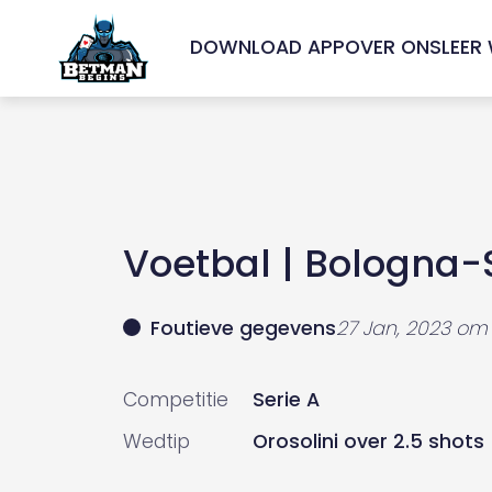
DOWNLOAD APP
OVER ONS
LEER
Voetbal
|
Bologna-
Foutieve gegevens
27 Jan, 2023
o
Competitie
Serie A
Wedtip
Orosolini over 2.5 shots