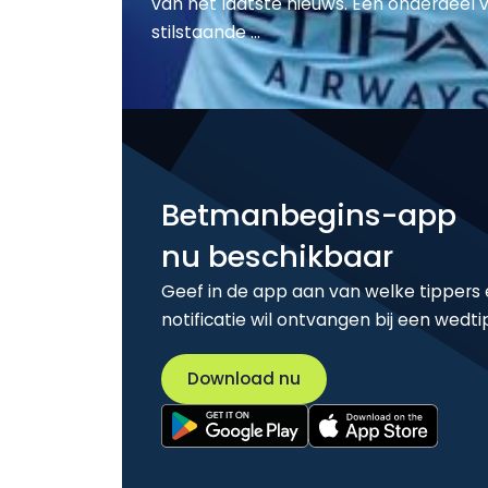
van het laatste nieuws. Eén onderdeel v
stilstaande ...
Betmanbegins-app
nu beschikbaar
Geef in de app aan van welke tippers 
notificatie wil ontvangen bij een wedti
Download nu