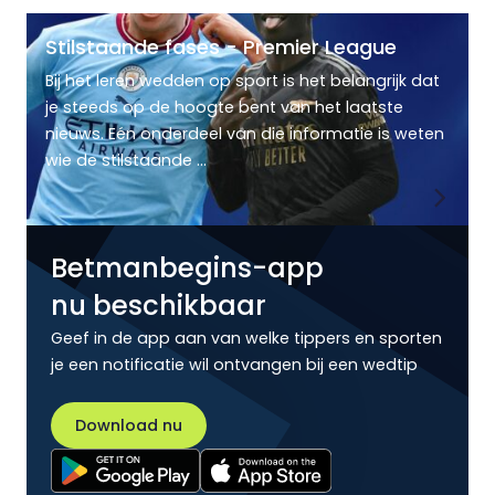
Stilstaande fases - Premier League
Bij het leren wedden op sport is het belangrijk dat
je steeds op de hoogte bent van het laatste
nieuws. Eén onderdeel van die informatie is weten
wie de stilstaande ...
Betmanbegins-app
nu beschikbaar
Geef in de app aan van welke tippers en sporten
je een notificatie wil ontvangen bij een wedtip
Download nu