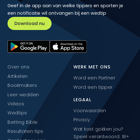
Geef in de app aan van welke tippers en sporten je
een notificatie wil ontvangen bij een wedtip
Download nu
Over ons
WERK MET ONS
Artikelen
Word een Partner
Bookmakers
Word een tipper
Leer wedden
LEGAAL
Videos
Voorwaarden
Wedtips
Privacy
Betting Bible
Wat kost gokken jou?
Resultaten tips
Speel verantwoord. 18+