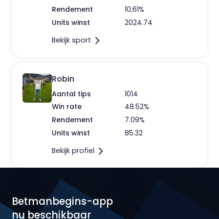
Rendement
10,61%
Units winst
2024.74
Bekijk sport
Robin
Aantal tips
1014
Win rate
48.52%
Rendement
7.09%
Units winst
85.32
Bekijk profiel
Betmanbegins-app
nu beschikbaar