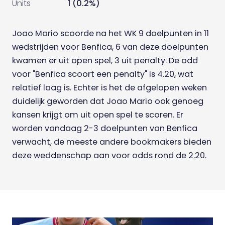
Units
1 (0.2%)
Joao Mario scoorde na het WK 9 doelpunten in 11
wedstrijden voor Benfica, 6 van deze doelpunten
kwamen er uit open spel, 3 uit penalty. De odd
voor "Benfica scoort een penalty" is 4.20, wat
relatief laag is. Echter is het de afgelopen weken
duidelijk geworden dat Joao Mario ook genoeg
kansen krijgt om uit open spel te scoren. Er
worden vandaag 2-3 doelpunten van Benfica
verwacht, de meeste andere bookmakers bieden
deze weddenschap aan voor odds rond de 2.20.