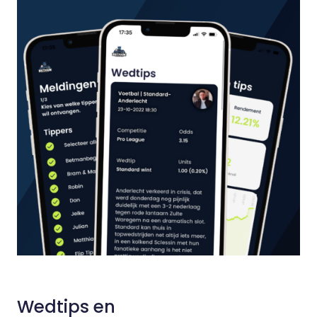
Wedtips en