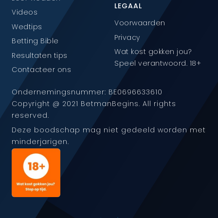
LEGAAL
Videos
Voorwaarden
Wedtips
Privacy
Betting Bible
Wat kost gokken jou?
Resultaten tips
Speel verantwoord. 18+
Contacteer ons
Ondernemingsnummer: BE0696633610
Copyright @ 2021 BetmanBegins. All rights
reserved.
Deze boodschap mag niet gedeeld worden met
minderjarigen.