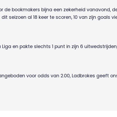
or de bookmakers bijna een zekerheid vanavond, de
ol dit seizoen al 18 keer te scoren, 10 van zijn goals 
 Liga en pakte slechts 1 punt in zijn 6 uitwedstrijde
ngeboden voor odds van 2.00, Ladbrokes geeft ons