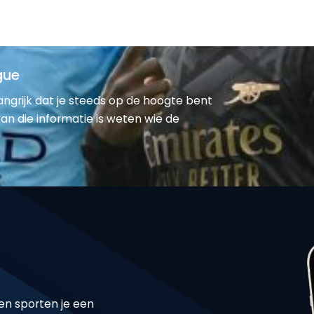
gue
langrijk dat je steeds op de hoogte bent
an die informatie is weten wie de
en sporten je een