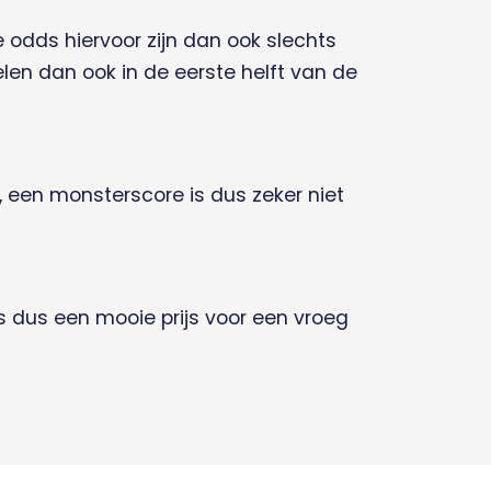
 odds hiervoor zijn dan ook slechts
vielen dan ook in de eerste helft van de
n, een monsterscore is dus zeker niet
 dus een mooie prijs voor een vroeg