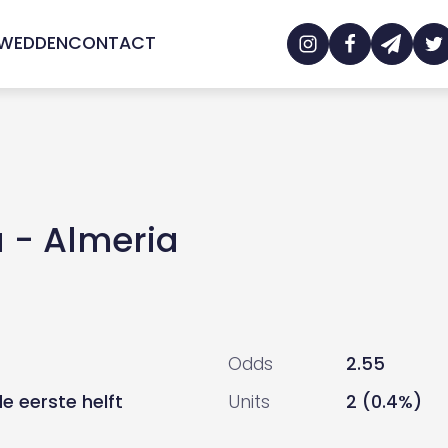
 WEDDEN
CONTACT
 - Almeria
Odds
2.55
e eerste helft
Units
2 (0.4%)