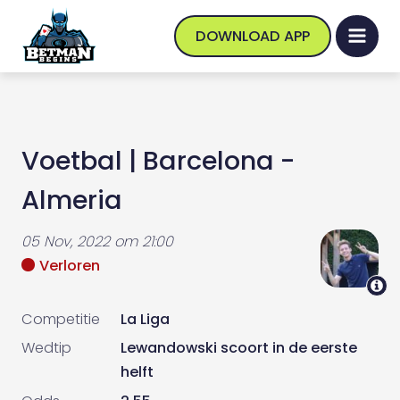
DOWNLOAD APP
Voetbal
|
Barcelona -
Almeria
05 Nov, 2022
om
21:00
Verloren
Competitie
La Liga
Wedtip
Lewandowski scoort in de eerste
helft