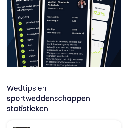
Wedtips en
sportweddenschappen
statistieken