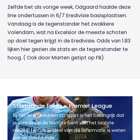
Zelfde bet als vorige week, Odgaard haalde deze
line ondertussen in 6/7 Eredivisie basisplaatsen.
Vandaag is de tegenstander het zwakkere
Volendam, wat na Excelsior de meeste schoten
op doel tegen krijgt in de Eredivisie. Odds van 1.83
lijken hier gezien de stats en de tegenstander te
hoog. ( Ook door Marten getipt op FB)
Stilstaande fases - Premier League
Bij het leren wedden op sport is het belangrijk dat
je steeds op de hoogte bent van het laatste
nieuws. Eén onderdeel van die informatie is weten
wie de stilstaande ...