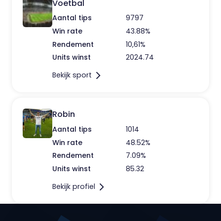
Voetbal
Aantal tips
9797
Win rate
43.88%
Rendement
10,61%
Units winst
2024.74
Bekijk sport
Robin
Aantal tips
1014
Win rate
48.52%
Rendement
7.09%
Units winst
85.32
Bekijk profiel