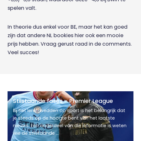
spelen valt.
In theorie dus enkel voor BE, maar het kan goed
zijn dat andere NL bookies hier ook een mooie
prijs hebben. Vraag gerust raad in de comments.
Veel succes!
Stilstaande fases - Premier League
Bij het leren wedden op sport is het belangrijk dat
je steeds op de hoogte bent van het laatste
nieuws. Eén onderdeel van die informatie is weten
wie de stilstaande ...