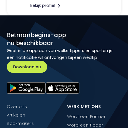
Bekijk profiel
Betmanbegins-app
nu beschikbaar
Geef in de app aan van welke tippers en sporten je
een notificatie wil ontvangen bij een wedtip
Download nu
Over ons
WERK MET ONS
Artikelen
Word een Partner
Bookmakers
Word een tipper