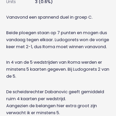
Units
3 (0.6%)
Vanavond een spannend duel in groep C.
Beide ploegen staan op 7 punten en mogen dus
vandaag tegen elkaar. Ludogorets won de vorige
keer met 2-1, dus Roma moet winnen vanavond.
In 4 van de 5 wedstrijden van Roma werden er
minstens 5 kaarten gegeven. Bij Ludogorets 2 van
de 5.
De scheidsrechter Dabanovic geeft gemiddeld
ruim 4 kaarten per wedstrijd.
Aangezien de belangen hier extra groot zijn
verwacht ik er minstens 5.