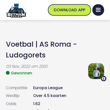
DOWNLOAD APP
Voetbal
|
AS Roma -
Ludogorets
03 Nov, 2022
om
21:00
Gewonnen
Competitie
Europa League
Wedtip
Over 4.5 kaarten
Odds
1.62