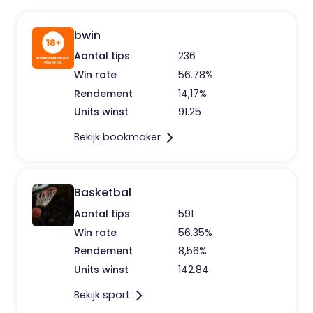
bwin
Aantal tips
236
Win rate
56.78%
Rendement
14,17%
Units winst
91.25
Bekijk bookmaker
Basketbal
Aantal tips
591
Win rate
56.35%
Rendement
8,56%
Units winst
142.84
Bekijk sport