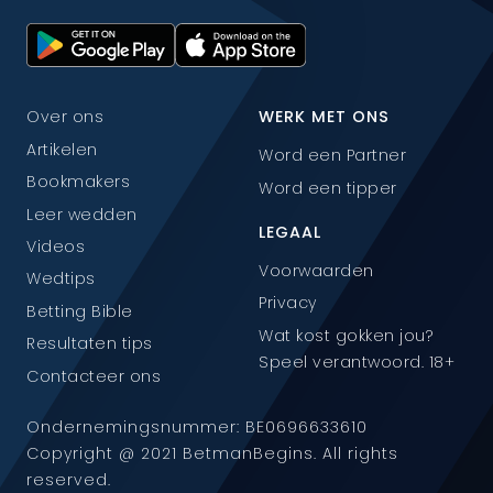
Over ons
WERK MET ONS
Artikelen
Word een Partner
Bookmakers
Word een tipper
Leer wedden
LEGAAL
Videos
Voorwaarden
Wedtips
Privacy
Betting Bible
Wat kost gokken jou?
Resultaten tips
Speel verantwoord. 18+
Contacteer ons
Ondernemingsnummer: BE0696633610
Copyright @ 2021 BetmanBegins. All rights
reserved.