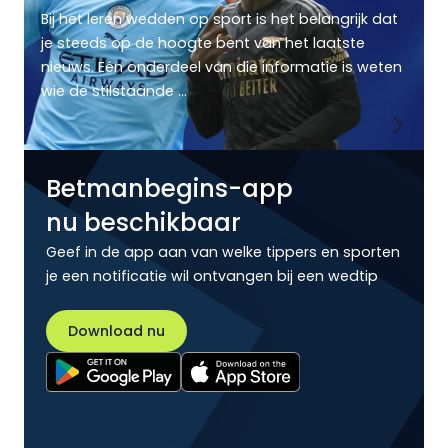
Bij het leren wedden op sport is het belangrijk dat
je steeds op de hoogte bent van het laatste
nieuws. Eén onderdeel van die informatie is weten
wie de stilstaande ...
Betmanbegins-app
nu beschikbaar
Geef in de app aan van welke tippers en sporten
je een notificatie wil ontvangen bij een wedtip
Download nu