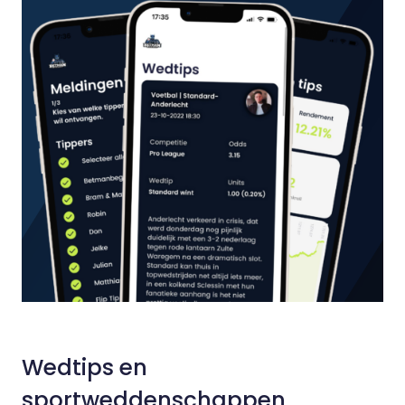
Wedtips en
sportweddenschappen