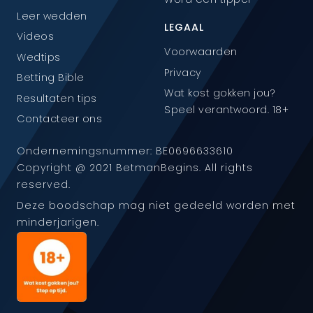
Leer wedden
LEGAAL
Videos
Voorwaarden
Wedtips
Privacy
Betting Bible
Wat kost gokken jou?
Resultaten tips
Speel verantwoord. 18+
Contacteer ons
Ondernemingsnummer: BE0696633610
Copyright @ 2021 BetmanBegins. All rights
reserved.
Deze boodschap mag niet gedeeld worden met
minderjarigen.