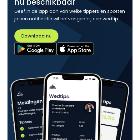
nu beschikbaar
Geef in de app aan van welke tippers en sporten
je een notificatie wil ontvangen bij een wedtip
Download nu