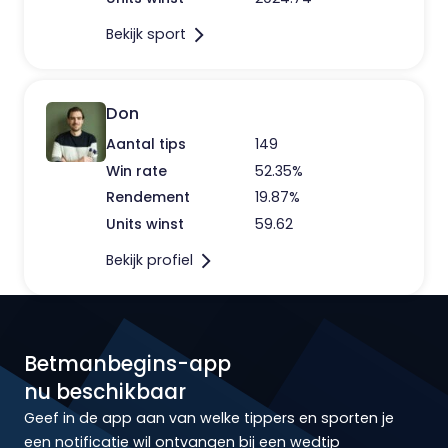
Bekijk sport
Don
Aantal tips
149
Win rate
52.35%
Rendement
19.87%
Units winst
59.62
Bekijk profiel
Betmanbegins-app
nu beschikbaar
Geef in de app aan van welke tippers en sporten je
een notificatie wil ontvangen bij een wedtip