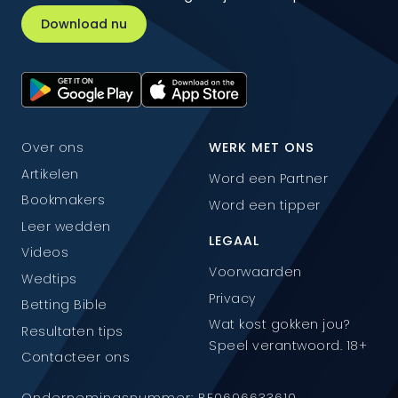
Download nu
Over ons
WERK MET ONS
Artikelen
Word een Partner
Bookmakers
Word een tipper
Leer wedden
LEGAAL
Videos
Voorwaarden
Wedtips
Privacy
Betting Bible
Wat kost gokken jou?
Resultaten tips
Speel verantwoord. 18+
Contacteer ons