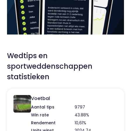
Wedtips en
sportweddenschappen
statistieken
Voetbal
Aantal tips
9797
Win rate
43.88%
Rendement
10,61%
Units winst
2024.74