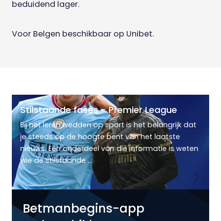
beduidend lager.
Voor Belgen beschikbaar op Unibet.
Stilstaande fases - Premier League
Bij het leren wedden op sport is het belangrijk dat
je steeds op de hoogte bent van het laatste
nieuws. Eén onderdeel van die informatie is weten
wie de stilstaande ...
Betmanbegins-app