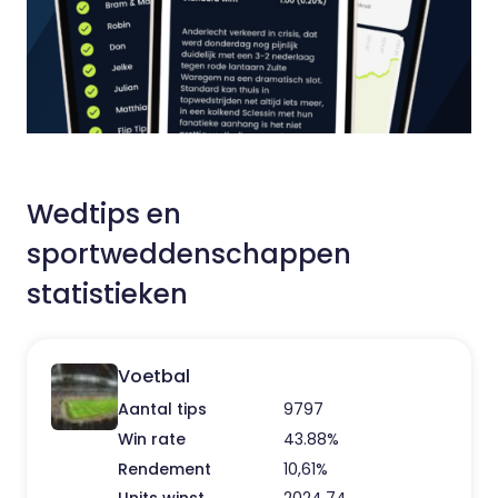
Wedtips en
sportweddenschappen
statistieken
Voetbal
Aantal tips
9797
Win rate
43.88%
Rendement
10,61%