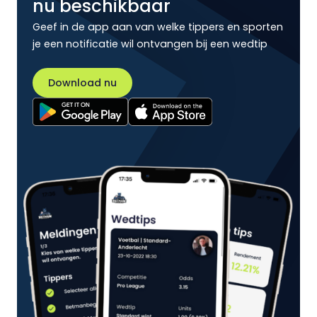
nu beschikbaar
Geef in de app aan van welke tippers en sporten
je een notificatie wil ontvangen bij een wedtip
Download nu