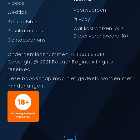
Videos
Voorwaarden
Wedtips
Privacy
Betting Bible
Wat kost gokken jou?
Resultaten tips
Speel verantwoord. 18+
Contacteer ons
Ondernemingsnummer: BE0696633610
Copyright @ 2021 BetmanBegins. All rights
reserved.
Deze boodschap mag niet gedeeld worden met
minderjarigen.