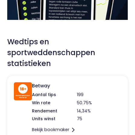
Wedtips en
sportweddenschappen
statistieken
Betway
Aantal tips
199
Win rate
50.75%
Rendement
14,34%
Units winst
75
Bekijk bookmaker