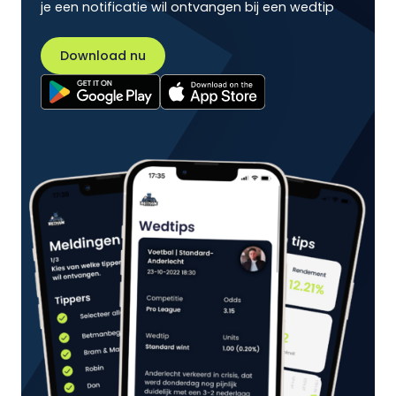
je een notificatie wil ontvangen bij een wedtip
Download nu