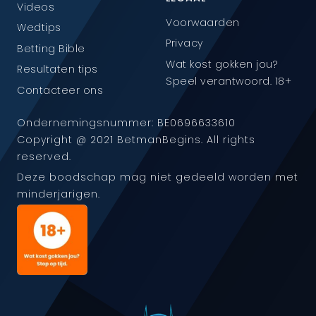
Videos
Voorwaarden
Wedtips
Privacy
Betting Bible
Wat kost gokken jou?
Resultaten tips
Speel verantwoord. 18+
Contacteer ons
Ondernemingsnummer: BE0696633610
Copyright @ 2021 BetmanBegins. All rights
reserved.
Deze boodschap mag niet gedeeld worden met
minderjarigen.