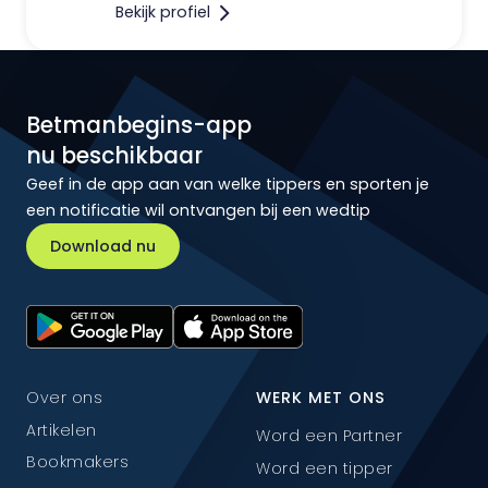
Bekijk profiel
Betmanbegins-app
nu beschikbaar
Geef in de app aan van welke tippers en sporten je
een notificatie wil ontvangen bij een wedtip
Download nu
Over ons
WERK MET ONS
Artikelen
Word een Partner
Bookmakers
Word een tipper