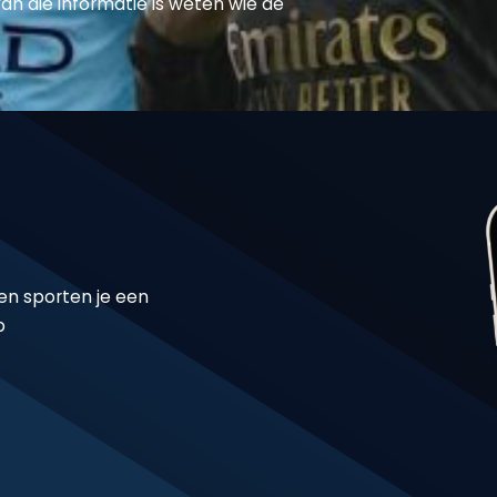
an die informatie is weten wie de
en sporten je een
p