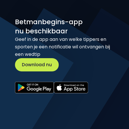
Betmanbegins-app
nu beschikbaar
Geef in de app aan van welke tippers en
sporten je een notificatie wil ontvangen bij
een wedtip
Download nu