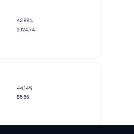
43.88%
2024.74
44.14%
85.66