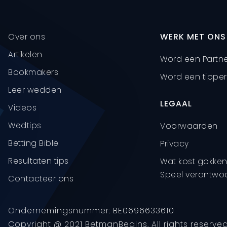
Over ons
WERK MET ONS
Artikelen
Word een Partn
Bookmakers
Word een tipper
Leer wedden
LEGAAL
Videos
Wedtips
Voorwaarden
Betting Bible
Privacy
Resultaten tips
Wat kost gokken
Speel verantwoo
Contacteer ons
Ondernemingsnummer: BE0696633610
Copyright @ 2021 BetmanBegins. All rights reserved