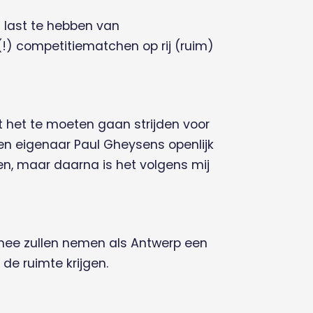
g last te hebben van
(!) competitiematchen op rij (ruim)
t het te moeten gaan strijden voor
ke en eigenaar Paul Gheysens openlijk
en, maar daarna is het volgens mij
 mee zullen nemen als Antwerp een
 de ruimte krijgen.