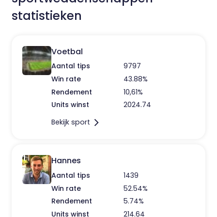
statistieken
Voetbal
Aantal tips
9797
Win rate
43.88%
Rendement
10,61%
Units winst
2024.74
Bekijk sport
Hannes
Aantal tips
1439
Win rate
52.54%
Rendement
5.74%
Units winst
214.64