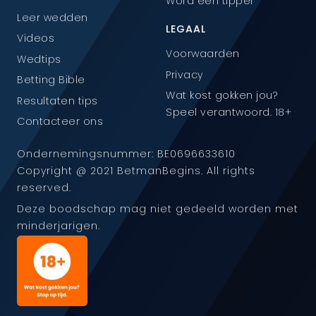
Word een tipper
Leer wedden
LEGAAL
Videos
Voorwaarden
Wedtips
Privacy
Betting Bible
Wat kost gokken jou?
Resultaten tips
Speel verantwoord. 18+
Contacteer ons
Ondernemingsnummer: BE0696633610
Copyright @ 2021 BetmanBegins. All rights
reserved.
Deze boodschap mag niet gedeeld worden met
minderjarigen.