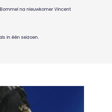
an Bommel na nieuwkomer Vincent
ls in één seizoen.