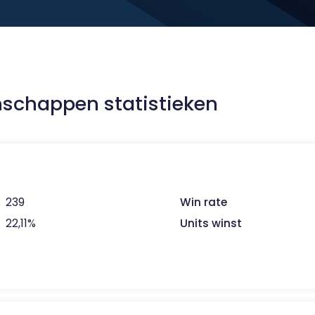
schappen statistieken
239
Win rate
22,11%
Units winst