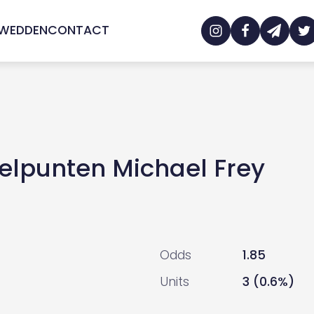
 WEDDEN
CONTACT
elpunten Michael Frey
Odds
1.85
Units
3 (0.6%)