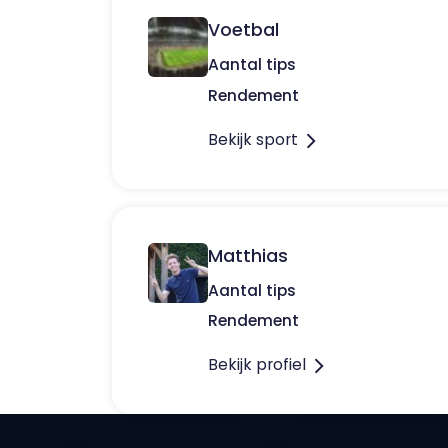
Voetbal
Aantal tips
Rendement
Bekijk sport
Matthias
Aantal tips
Rendement
Bekijk profiel