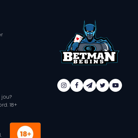
er
 jou?
rd. 18+
.