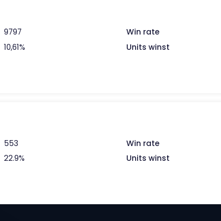
9797
Win rate
10,61%
Units winst
553
Win rate
22.9%
Units winst