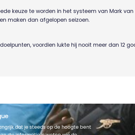
 tweede keuze te worden in het systeem van Mark v
uten maken dan afgelopen seizoen.
oelpunten, voordien lukte hij nooit meer dan 12 goa
gue
langrijk dat je steeds op de hoogte bent
an die informatie is weten wie de