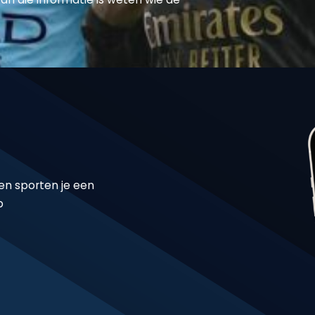
en sporten je een
p