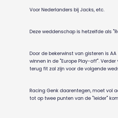
Voor Nederlanders bij Jacks, etc.
Deze weddenschap is hetzelfde als "Ra
Door de bekerwinst van gisteren is AA
winnen in de "Europe Play-off". Verder 
terug fit zal zijn voor de volgende weds
Racing Genk daarentegen, moet vol aan 
tot op twee punten van de "leider" ko