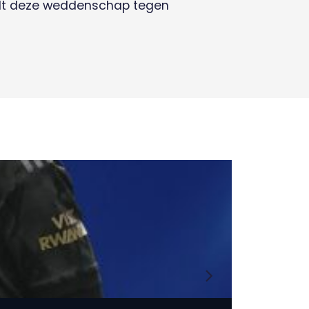
iedt deze weddenschap tegen