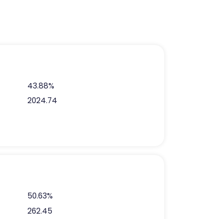
43.88%
2024.74
50.63%
262.45