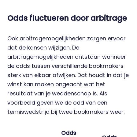
Odds fluctueren door arbitrage
Ook arbitragemogelijkheden zorgen ervoor
dat de kansen wijzigen. De
arbitragemogelijkheden ontstaan wanneer
de odds tussen verschillende bookmakers
sterk van elkaar afwijken. Dat houdt in dat je
winst kan maken ongeacht wat het
resultaat van je weddenschap is. Als
voorbeeld geven we de odd van een
tenniswedstrijd bij twee bookmakers weer.
Odds