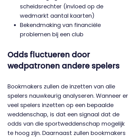
scheidsrechter (invloed op de
wedmarkt aantal kaarten)
Bekendmaking van financiële
problemen bij een club
Odds fluctueren door
wedpatronen
andere spelers
Bookmakers zullen de inzetten van alle
spelers nauwkeurig analyseren. Wanneer er
veel spelers inzetten op een bepaalde
weddenschap, is dat een signaal dat de
odds van die sportweddenschap mogelijk
te hoog zijn. Daarnaast zullen bookmakers