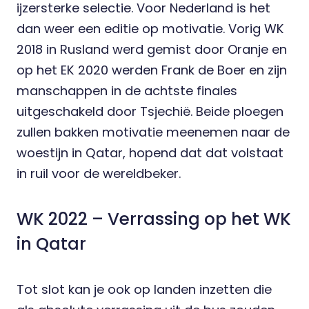
ijzersterke selectie. Voor Nederland is het
dan weer een editie op motivatie. Vorig WK
2018 in Rusland werd gemist door Oranje en
op het EK 2020 werden Frank de Boer en zijn
manschappen in de achtste finales
uitgeschakeld door Tsjechië. Beide ploegen
zullen bakken motivatie meenemen naar de
woestijn in Qatar, hopend dat dat volstaat
in ruil voor de wereldbeker.
WK 2022 – Verrassing op het WK
in Qatar
Tot slot kan je ook op landen inzetten die