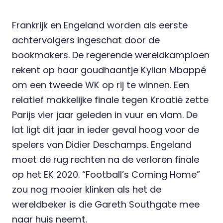
Frankrijk en Engeland worden als eerste
achtervolgers ingeschat door de
bookmakers. De regerende wereldkampioen
rekent op haar goudhaantje Kylian Mbappé
om een tweede WK op rij te winnen. Een
relatief makkelijke finale tegen Kroatië zette
Parijs vier jaar geleden in vuur en vlam. De
lat ligt dit jaar in ieder geval hoog voor de
spelers van Didier Deschamps. Engeland
moet de rug rechten na de verloren finale
op het EK 2020. “Football’s Coming Home”
zou nog mooier klinken als het de
wereldbeker is die Gareth Southgate mee
naar huis neemt.