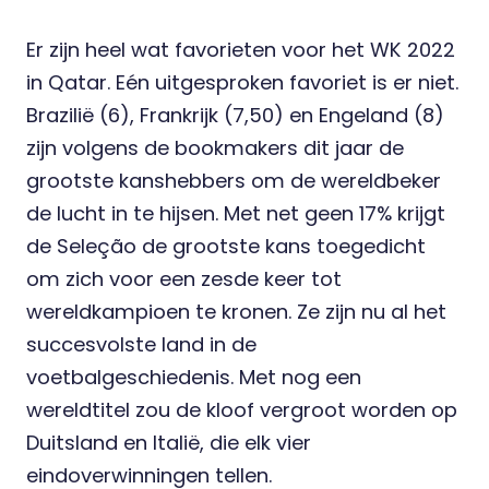
Er zijn heel wat favorieten voor het WK 2022
in Qatar. Eén uitgesproken favoriet is er niet.
Brazilië (6), Frankrijk (7,50) en Engeland (8)
zijn volgens de bookmakers dit jaar de
grootste kanshebbers om de wereldbeker
de lucht in te hijsen. Met net geen 17% krijgt
de Seleção de grootste kans toegedicht
om zich voor een zesde keer tot
wereldkampioen te kronen. Ze zijn nu al het
succesvolste land in de
voetbalgeschiedenis. Met nog een
wereldtitel zou de kloof vergroot worden op
Duitsland en Italië, die elk vier
eindoverwinningen tellen.