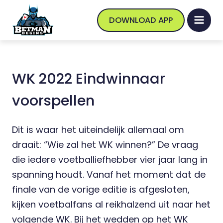
DOWNLOAD APP
WK 2022 Eindwinnaar
voorspellen
Dit is waar het uiteindelijk allemaal om
draait: “Wie zal het WK winnen?” De vraag
die iedere voetballiefhebber vier jaar lang in
spanning houdt. Vanaf het moment dat de
finale van de vorige editie is afgesloten,
kijken voetbalfans al reikhalzend uit naar het
volgende WK. Bij het
wedden op het WK