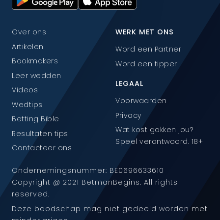
Over ons
WERK MET ONS
Artikelen
Word een Partner
Bookmakers
Word een tipper
Leer wedden
LEGAAL
Videos
Voorwaarden
Wedtips
Privacy
Betting Bible
Wat kost gokken jou?
Resultaten tips
Speel verantwoord. 18+
Contacteer ons
Ondernemingsnummer: BE0696633610
Copyright @ 2021 BetmanBegins. All rights
reserved.
Deze boodschap mag niet gedeeld worden met