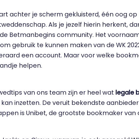
rt achter je scherm gekluisterd, één oog op 
weddenschap. Als je jezelf hierin herkent, da
n de Betmanbegins community. Het voornaam
t om gebruik te kunnen maken van de WK 202
iteraard een account. Maar voor welke bookm
handje helpen.
edtips van ons team zijn er heel wat
legale 
j kan inzetten. De veruit bekendste aanbiede
pen is Unibet, de grootste bookmaker van 