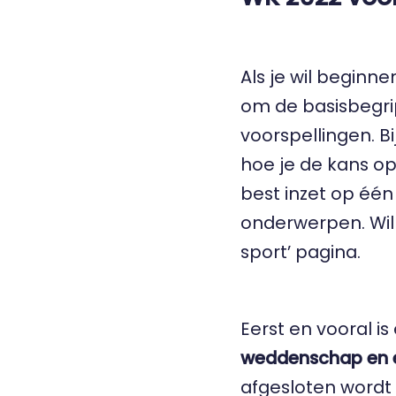
Als je wil beginn
om de basisbegrip
voorspellingen. B
hoe je de kans o
best inzet op éé
onderwerpen. Wil 
sport
’ pagina.
Eerst en vooral i
weddenschap en 
afgesloten wordt a