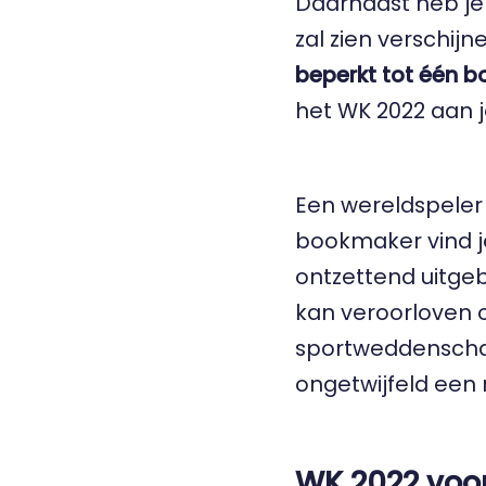
Daarnaast heb je 
zal zien verschij
beperkt tot één 
het WK 2022 aan j
Een wereldspeler 
bookmaker vind je
ontzettend uitgeb
kan veroorloven 
sportweddenscha
ongetwijfeld een 
WK 2022 voo