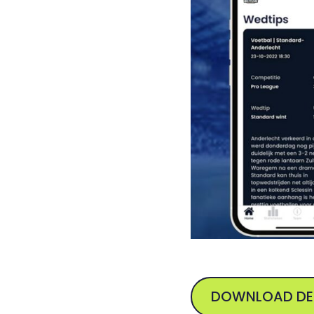
DOWNLOAD DE 