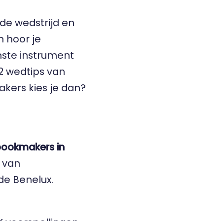
de wedstrijd en
n hoor je
ste instrument
2 wedtips van
akers kies je dan?
bookmakers in
r van
de Benelux.