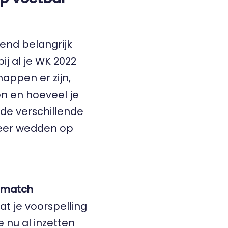
kend belangrijk
ij al je WK 2022
appen er zijn,
n en hoeveel je
de verschillende
eer wedden op
e-match
t je voorspelling
e nu al inzetten