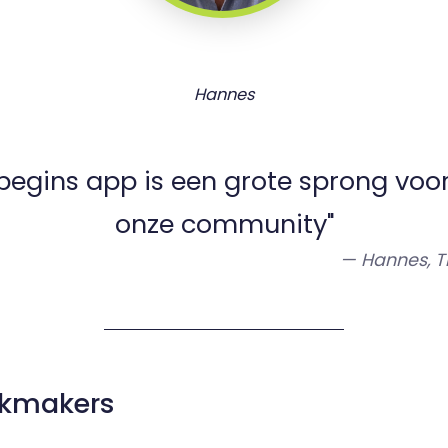
Hannes
egins app is een grote sprong voo
onze community"
— Hannes,
T
okmakers