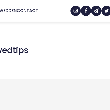
 WEDDEN
CONTACT
edtips