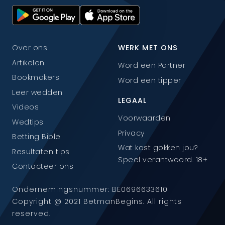
Over ons
WERK MET ONS
Artikelen
Word een Partner
Bookmakers
Word een tipper
Leer wedden
LEGAAL
Videos
Voorwaarden
Wedtips
Privacy
Betting Bible
Wat kost gokken jou?
Resultaten tips
Speel verantwoord. 18+
Contacteer ons
Ondernemingsnummer: BE0696633610
Copyright @ 2021 BetmanBegins. All rights
reserved.