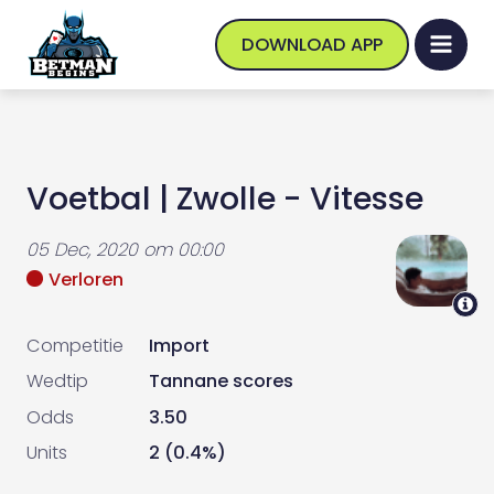
DOWNLOAD APP
Voetbal
|
Zwolle - Vitesse
05 Dec, 2020
om
00:00
Verloren
Competitie
Import
Wedtip
Tannane scores
Odds
3.50
Units
2 (0.4%)