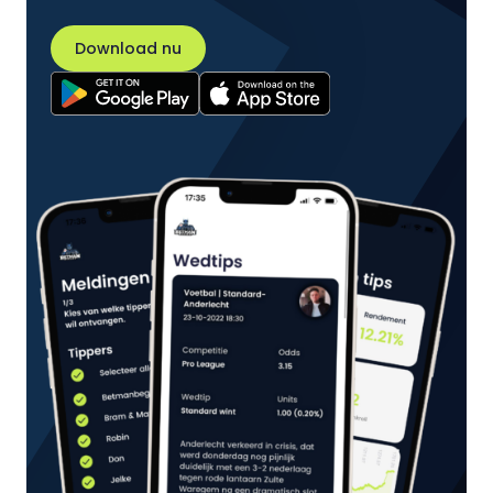
Download nu