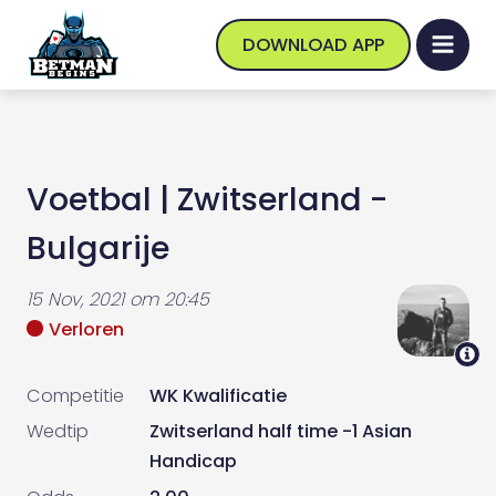
DOWNLOAD APP
Voetbal
|
Zwitserland -
Bulgarije
15 Nov, 2021
om
20:45
Verloren
Competitie
WK Kwalificatie
Wedtip
Zwitserland half time -1 Asian
Handicap