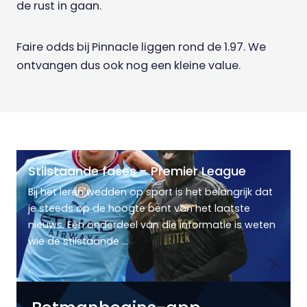
de rust in gaan.
Faire odds bij Pinnacle liggen rond de 1.97. We
ontvangen dus ook nog een kleine value.
Stilstaande fases - Premier League
Bij het leren wedden op sport is het belangrijk dat
je steeds op de hoogte bent van het laatste
nieuws. Eén onderdeel van die informatie is weten
wie de stilstaande ...