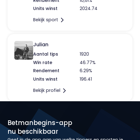
Rendement
10,61%
Units winst
2024.74
Bekijk sport
Julian
Aantal tips
1920
Win rate
46.77%
Rendement
6.29%
Units winst
196.41
Bekijk profiel
Betmanbegins-app
nu beschikbaar
Geef in de app aan van welke tippers en sporten je