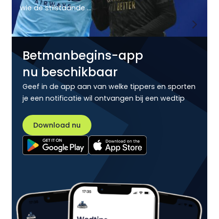
wie de stilstaande ...
Betmanbegins-app
nu beschikbaar
Geef in de app aan van welke tippers en sporten
je een notificatie wil ontvangen bij een wedtip
Download nu