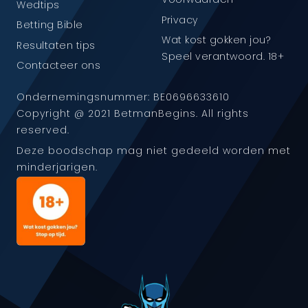
Wedtips
Privacy
Betting Bible
Wat kost gokken jou?
Resultaten tips
Speel verantwoord. 18+
Contacteer ons
Ondernemingsnummer: BE0696633610
Copyright @ 2021 BetmanBegins. All rights
reserved.
Deze boodschap mag niet gedeeld worden met
minderjarigen.