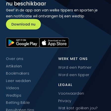
nu beschikbaar
Geef in de app aan van welke tippers en sporten je
een notificatie wil ontvangen bij een wedtip
Download nu
Over ons
WERK MET ONS
Artikelen
Word een Partner
Bookmakers
Word een tipper
Leer wedden
LEGAAL
Videos
Voorwaarden
Wedtips
Privacy
Betting Bible
Wat kost gokken jou?
Resultaten tips