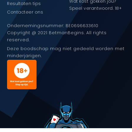
Wat kost gokken jou?
Resultaten tips
Speel verantwoord. 18+
Contacteer ons
Ondernemingsnummer: BE0696633610
Copyright @ 2021 BetmanBegins. All rights
reserved.
Deze boodschap mag niet gedeeld worden met
minderjarigen.