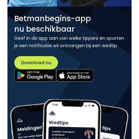
Betmanbegins-app
nu beschikbaar
Geef in de app aan van welke tippers en sporten
je een notificatie wil ontvangen bij een wedtip
Download nu