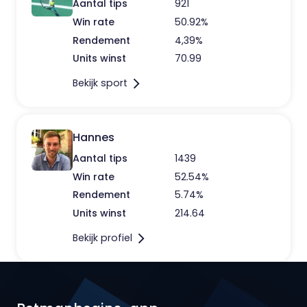
Aantal tips
921
Win rate
50.92%
Rendement
4,39%
Units winst
70.99
Bekijk sport
Hannes
Aantal tips
1439
Win rate
52.54%
Rendement
5.74%
Units winst
214.64
Bekijk profiel