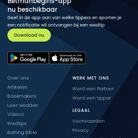
Betmanbegins-app
nu beschikbaar
Geef in de app aan van welke tippers en sporten je
een notificatie wil ontvangen bij een wedtip
Download nu
Over ons
WERK MET ONS
Artikelen
Word een Partner
Bookmakers
Word een tipper
Leer wedden
LEGAAL
Videos
Voorwaarden
Wedtips
Privacy
Betting Bible