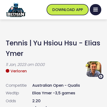
DOWNLOAD APP
Tennis
|
Yu Hsiou Hsu - Elias
Ymer
11 Jan, 2023
om
00:00
Verloren
Competitie
Australian Open - Qualis
Wedtip
Elias Ymer -3,5 games
Odds
2.20